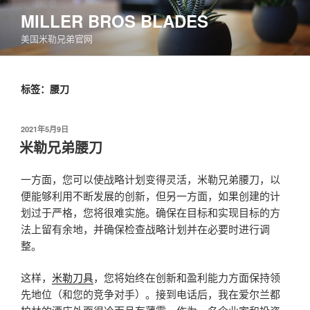
跳
MILLER BROS BLADES
至
美国米勒兄弟官网
内
容
标签：腰刀
发
2021年5月9日
布
米勒兄弟腰刀
于
一方面，您可以使战略计划变得灵活，米勒兄弟腰刀，以
便能够利用不断发展的创新，但另一方面，如果创建的计
划过于严格，您将很难实施。确保在目标和实现目标的方
法上留有余地，并确保检查战略计划并在必要时进行调
整。
这样，
米勒刀具
，您将始终在创新和盈利能力方面保持领
先地位（和您的竞争对手）。接到电话后，我在爱尔兰都