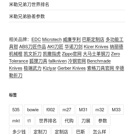
米勒兄弟刀世界排名
米勒兄弟胁差参数
相关品牌：
EDC
Microtech
威廉亨利
巴斯定制店
多功能工
具钳
ABS刀匠作品
AKI刀匠
华诺刀剑
Kizer Knives
纳丽德
机械棍
凯文折刀
凯撒指虎
Zippo官网
大马士革钢刀
Zero
Tolerance
狐狸刀具
fallkniven
冷钢官网
Benchmade
Knives
极端武力
Kizlyar
Gerber Knives
索格刀具官网
辛德
勒折刀
标签
535
bowie
f002
m27
M31
m32
M33
mkt
t1
世界排名
代购
刀展
参数
多少钱
定制刀
定制店
巴斯
怎么样