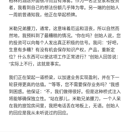
柏林的酒店外面很冷而且有薄雾。作为一名企业家和投资
者，我看到自己的想法份额几乎降为零。另一端的创始人
一周前曾通知我，他正在举起桥牌。
米勒兄弟腰刀，通常，这意味着厄运和沮丧，所以自然而
然地，我预料到了最糟糕的情况。“你在吗？创始人说，您
的投资可以向每个人发出真正积极的信号。我问：“好吧，
生意有多糟？有没有机会保存知识产权，产品，重新定
位？什么东西可以使这项工作正常进行？”创始人回答说：
“实际上不行，这就是事实。
我们正在架起一道桥梁，以加速业务实现盈利，并在下一
轮获得更高的估值。”“等等，您不需要保存业务吗？”我感
到困惑。他保证：“不，我们做得很好。但是这种桥式注入
将能够确保独立性。”站在那儿，米勒兄弟腰刀，一个人呆
在我的旅馆房间里，我把电话丢在地板上，无语。创始人
的回应是我从未听说过的回应。